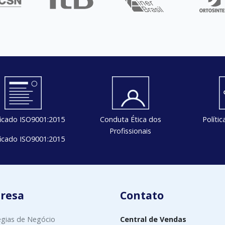
ficado ISO9001:2015
Conduta Ética dos
Políti
Profissionais
ficado ISO9001:2015
resa
Contato
égias de Negócio
Central de Vendas