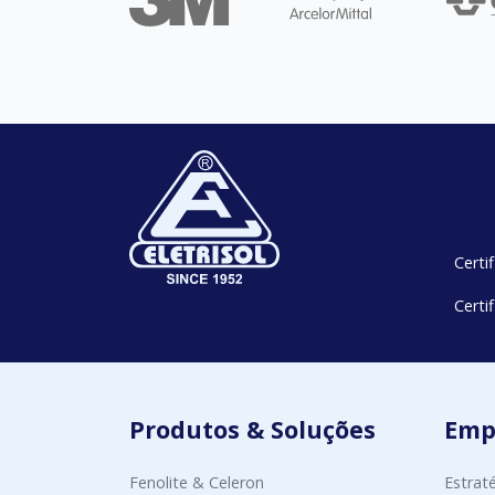
Certi
Certi
Produtos & Soluções
Emp
Fenolite & Celeron
Estrat