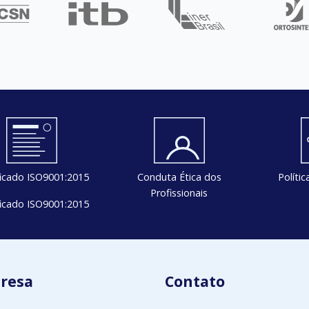
ficado ISO9001:2015
Conduta Ética dos
Políti
Profissionais
ficado ISO9001:2015
resa
Contato