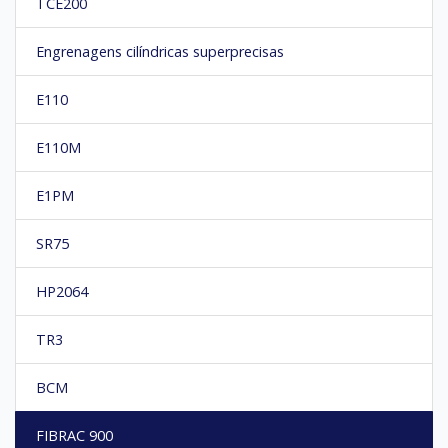
TCE200
Engrenagens cilíndricas superprecisas
E110
E110M
E1PM
SR75
HP2064
TR3
BCM
FIBRAC 900